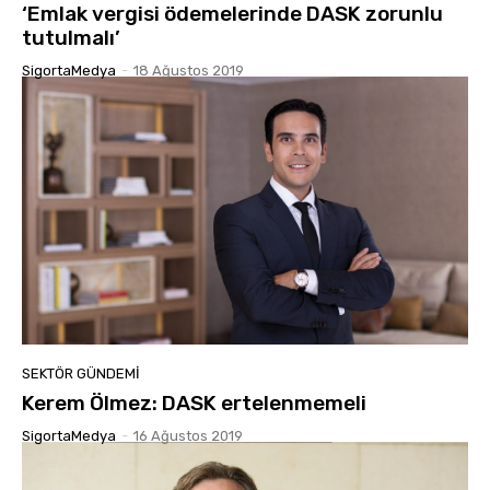
‘Emlak vergisi ödemelerinde DASK zorunlu
tutulmalı’
SigortaMedya
-
18 Ağustos 2019
SEKTÖR GÜNDEMİ
Kerem Ölmez: DASK ertelenmemeli
SigortaMedya
-
16 Ağustos 2019