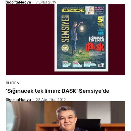
SigortaMedya
-
7 Eylül 2019
BÜLTEN
‘Sığınacak tek liman: DASK’ Şemsiye’de
SigortaMedya
-
22 Ağustos 2019