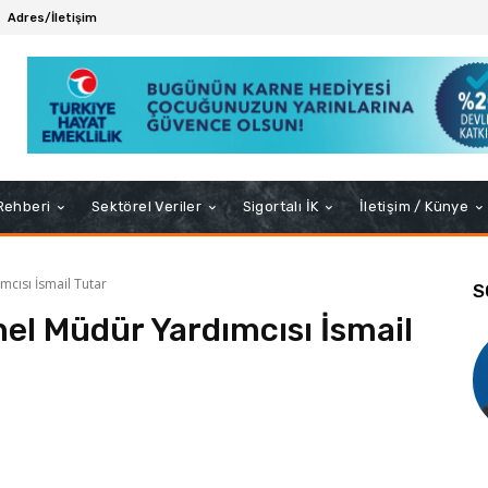
Adres/İletişim
 Rehberi
Sektörel Veriler
Sigortalı İK
İletişim / Künye
cısı İsmail Tutar
S
el Müdür Yardımcısı İsmail