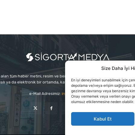
Size Daha İyi H
alan tüm haber metini, resim ve benzeri içeriğin hakları Sigortamedya Yayınc
En iyi deneyimleri sunabilmek için çerez
sılı ya da elektronik bir ortamda, kaynak gösterilse bile izin alınmadan ku
depolama ve/veya erişim sağlıyoruz. B
gezinme davranışı veya benzersiz kimlik
e-Mail Adresimiz:
info@sigortamedia.com
Onay vermemek veya verilen onayı geri 
olumsuz etkilenmesine neden olabilir.
Kabul Et