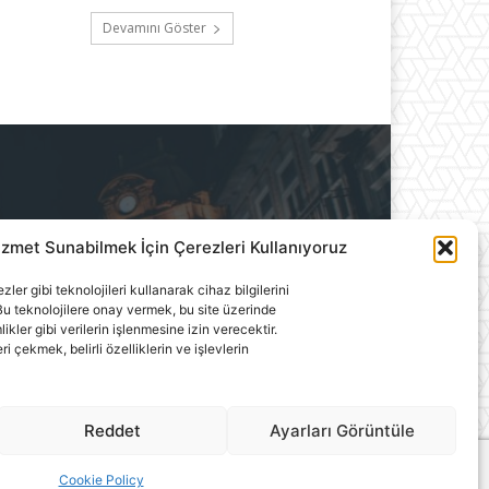
Devamını Göster
izmet Sunabilmek İçin Çerezleri Kullanıyoruz
ılık A.Ş.'ye aittir. Hiçbir
ler gibi teknolojileri kullanarak cihaz bilgilerini
llanılamaz.
u teknolojilere onay vermek, bu site üzerinde
ler gibi verilerin işlenmesine izin verecektir.
çekmek, belirli özelliklerin ve işlevlerin
Reddet
Ayarları Görüntüle
Cookie Policy