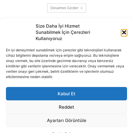
Devamını Göster
Size Daha İyi Hizmet
Sunabilmek İçin Çerezleri
Kullanıyoruz
En iyi deneyimleri sunabilmek için çerezler gibi teknolojileri kullanarak
cihaz bilgilerini depolama ve/veya erişim sağlıyoruz. Bu teknolojilere
onay vermek, bu site üzerinde gezinme davranışı veya benzersiz
İnternet portalımızda yer alan tüm haber metini, resim ve benzeri
kimlikler gibi verilerin işlenmesine izin verecektir. Onay vermemek veya
içeriğin hakları Sigortamedya Yayıncılık A.Ş.'ye aittir. Hiçbir şekilde
verilen onayı geri çekmek, belirli özelliklerin ve işlevlerin olumsuz
basılı ya da elektronik bir ortamda, kaynak gösterilse bile izin
etkilenmesine neden olabilir.
alınmadan kullanılamaz.
e-Mail Adresimiz:
info@sigortamedia.com
Kabul Et
Reddet
Ayarları Görüntüle
© 2015 - 2025 Sigortamedya Yayın Grubu | Sigortamedya