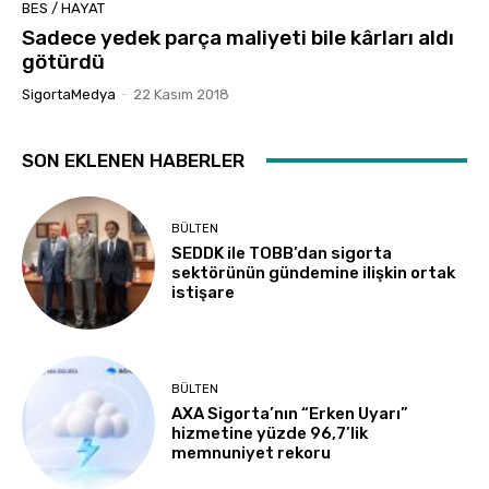
BES / HAYAT
Sadece yedek parça maliyeti bile kârları aldı
götürdü
SigortaMedya
-
22 Kasım 2018
SON EKLENEN HABERLER
BÜLTEN
SEDDK ile TOBB’dan sigorta
sektörünün gündemine ilişkin ortak
istişare
BÜLTEN
AXA Sigorta’nın “Erken Uyarı”
hizmetine yüzde 96,7’lik
memnuniyet rekoru