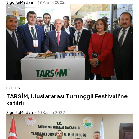
SigortaMedya
-
19 Aralık 2022
BÜLTEN
TARSİM, Uluslararası Turunçgil Festivali’ne
katıldı
SigortaMedya
-
10 Kasım 2022