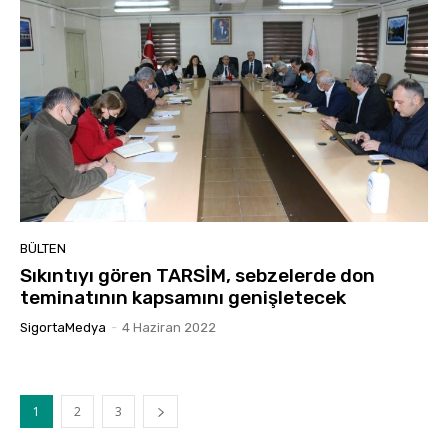
BÜLTEN
Sıkıntıyı gören TARSİM, sebzelerde don
teminatının kapsamını genişletecek
SigortaMedya
-
4 Haziran 2022
1
2
3