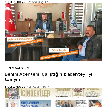
SigortaMedya
-
9 Aralık 2019
BENIM ACENTEM
Benim Acentem: Çalıştığınız acenteyi iyi
tanıyın
SigortaMedya
-
21 Kasım 2019