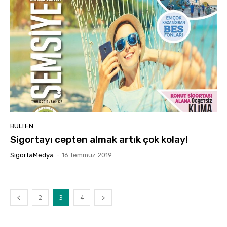
BÜLTEN
Sigortayı cepten almak artık çok kolay!
SigortaMedya
-
16 Temmuz 2019
2
3
4