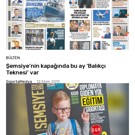
BÜLTEN
Şemsiye’nin kapağında bu ay ‘Balıkçı
Teknesi’ var
SigortaMedya
-
12 Ekim 2019