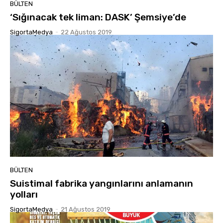
BÜLTEN
‘Sığınacak tek liman: DASK’ Şemsiye’de
SigortaMedya
-
22 Ağustos 2019
BÜLTEN
Suistimal fabrika yangınlarını anlamanın
yolları
SigortaMedya
-
21 Ağustos 2019