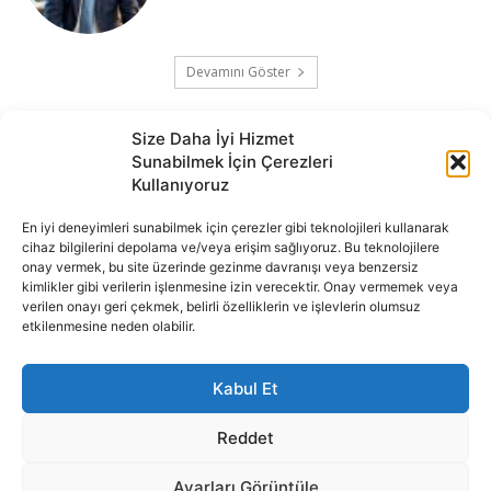
Devamını Göster
Size Daha İyi Hizmet
Sunabilmek İçin Çerezleri
Kullanıyoruz
En iyi deneyimleri sunabilmek için çerezler gibi teknolojileri kullanarak
cihaz bilgilerini depolama ve/veya erişim sağlıyoruz. Bu teknolojilere
onay vermek, bu site üzerinde gezinme davranışı veya benzersiz
İnternet portalımızda yer alan tüm haber metini, resim ve benzeri
kimlikler gibi verilerin işlenmesine izin verecektir. Onay vermemek veya
içeriğin hakları Sigortamedya Yayıncılık A.Ş.'ye aittir. Hiçbir şekilde
verilen onayı geri çekmek, belirli özelliklerin ve işlevlerin olumsuz
basılı ya da elektronik bir ortamda, kaynak gösterilse bile izin
etkilenmesine neden olabilir.
alınmadan kullanılamaz.
e-Mail Adresimiz:
info@sigortamedia.com
Kabul Et
Reddet
Ayarları Görüntüle