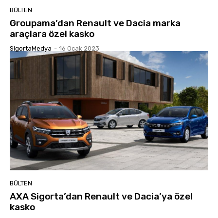
BÜLTEN
Groupama’dan Renault ve Dacia marka
araçlara özel kasko
SigortaMedya
-
16 Ocak 2023
BÜLTEN
AXA Sigorta’dan Renault ve Dacia’ya özel
kasko