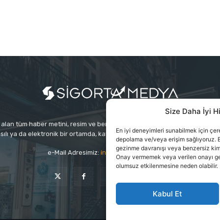
Size Daha İyi H
alan tüm haber metini, resim ve benzeri içeriğin hakları Sigortamedya Yayınc
En iyi deneyimleri sunabilmek için çerez
sılı ya da elektronik bir ortamda, kaynak gösterilse bile izin alınmadan ku
depolama ve/veya erişim sağlıyoruz. B
gezinme davranışı veya benzersiz kimlik
e-Mail Adresimiz:
info@sigortamedia.com
Onay vermemek veya verilen onayı geri 
olumsuz etkilenmesine neden olabilir.
Kabul Et