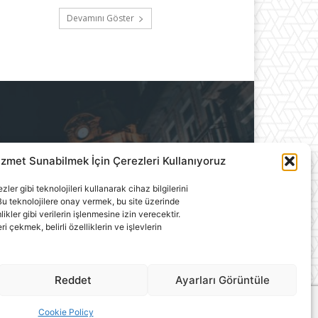
Devamını Göster
izmet Sunabilmek İçin Çerezleri Kullanıyoruz
ılık A.Ş.'ye aittir. Hiçbir
ler gibi teknolojileri kullanarak cihaz bilgilerini
llanılamaz.
u teknolojilere onay vermek, bu site üzerinde
ler gibi verilerin işlenmesine izin verecektir.
çekmek, belirli özelliklerin ve işlevlerin
Reddet
Ayarları Görüntüle
Cookie Policy