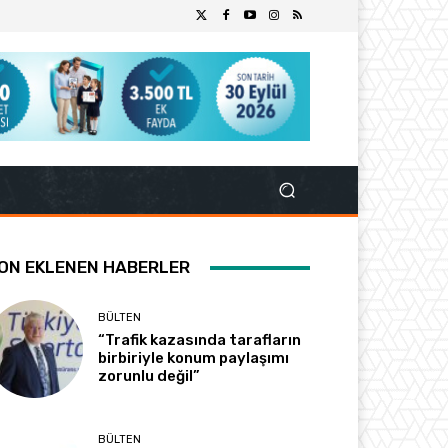
ON EKLENEN HABERLER
BÜLTEN
“Trafik kazasında tarafların
birbiriyle konum paylaşımı
zorunlu değil”
BÜLTEN