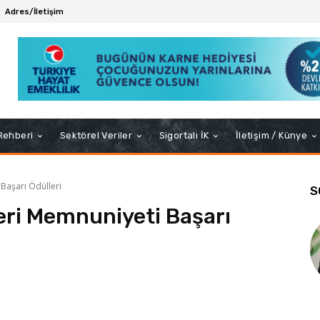
Adres/İletişim
 Rehberi
Sektörel Veriler
Sigortalı İK
İletişim / Künye
Başarı Ödülleri
S
i Memnuniyeti Başarı