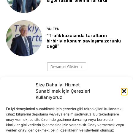
sigortasının önemini artırdı
BÜLTEN
“Trafik kazasında tarafların
birbiriyle konum paylaşımı zorunlu
değil”
Devamını Göster
Size Daha İyi Hizmet
Sunabilmek İçin Çerezleri
Kullanıyoruz
En iyi deneyimleri sunabilmek için çerezler gibi teknolojileri kullanarak
cihaz bilgilerini depolama ve/veya erişim sağlıyoruz. Bu teknolojilere
onay vermek, bu site üzerinde gezinme davranışı veya benzersiz
İnternet portalımızda yer alan tüm haber metini, resim ve benzeri
kimlikler gibi verilerin işlenmesine izin verecektir. Onay vermemek veya
içeriğin hakları Sigortamedya Yayıncılık A.Ş.'ye aittir. Hiçbir şekilde
verilen onayı geri çekmek, belirli özelliklerin ve işlevlerin olumsuz