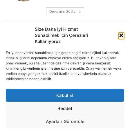
Devamını Göster
Size Daha İyi Hizmet
Sunabilmek İçin Çerezleri
Kullanıyoruz
En iyi deneyimleri sunabilmek için çerezler gibi teknolojileri kullanarak
cihaz bilgilerini depolama ve/veya erişim sağlıyoruz. Bu teknolojilere
onay vermek, bu site üzerinde gezinme davranışı veya benzersiz
İnternet portalımızda yer alan tüm haber metini, resim ve benzeri
kimlikler gibi verilerin işlenmesine izin verecektir. Onay vermemek veya
içeriğin hakları Sigortamedya Yayıncılık A.Ş.'ye aittir. Hiçbir şekilde
verilen onayı geri çekmek, belirli özelliklerin ve işlevlerin olumsuz
basılı ya da elektronik bir ortamda, kaynak gösterilse bile izin
etkilenmesine neden olabilir.
alınmadan kullanılamaz.
e-Mail Adresimiz:
info@sigortamedia.com
Kabul Et
Reddet
Ayarları Görüntüle