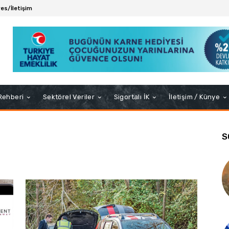
es/İletişim
 Rehberi
Sektörel Veriler
Sigortalı İK
İletişim / Künye
S