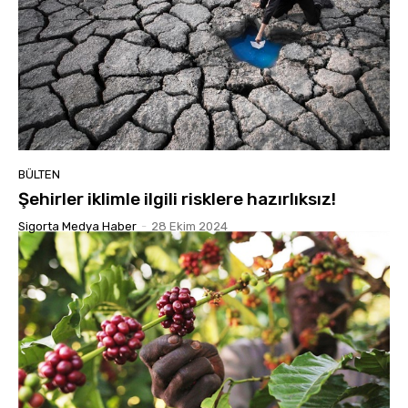
BÜLTEN
Şehirler iklimle ilgili risklere hazırlıksız!
Sigorta Medya Haber
-
28 Ekim 2024