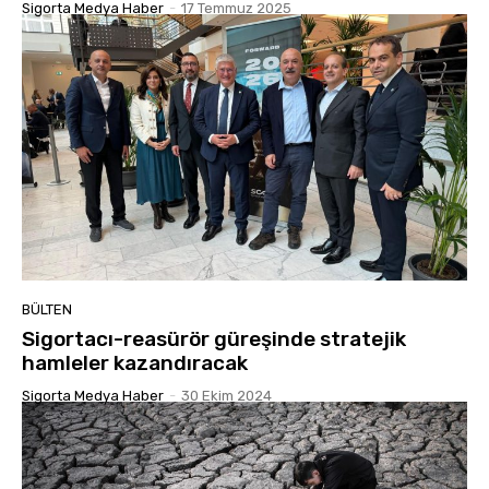
Sigorta Medya Haber
-
17 Temmuz 2025
BÜLTEN
Sigortacı-reasürör güreşinde stratejik
hamleler kazandıracak
Sigorta Medya Haber
-
30 Ekim 2024