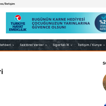
es/İletişim
 Rehberi
Sektörel Veriler
Sigortalı İK
İletişim / Künye
S
ri