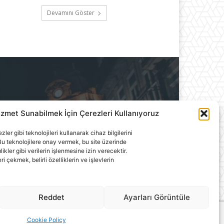
Devamını Göster
izmet Sunabilmek İçin Çerezleri Kullanıyoruz
ılık A.Ş.'ye aittir. Hiçbir
ler gibi teknolojileri kullanarak cihaz bilgilerini
llanılamaz.
u teknolojilere onay vermek, bu site üzerinde
ler gibi verilerin işlenmesine izin verecektir.
çekmek, belirli özelliklerin ve işlevlerin
Reddet
Ayarları Görüntüle
Cookie Policy