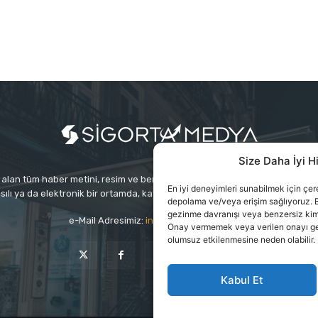
Size Daha İyi H
alan tüm haber metini, resim ve benzeri içeriğin hakları Sigortamedya Yayınc
En iyi deneyimleri sunabilmek için çerez
sılı ya da elektronik bir ortamda, kaynak gösterilse bile izin alınmadan ku
depolama ve/veya erişim sağlıyoruz. B
gezinme davranışı veya benzersiz kimlik
e-Mail Adresimiz:
info@sigortamedia.com
Onay vermemek veya verilen onayı geri 
olumsuz etkilenmesine neden olabilir.
Kabul Et