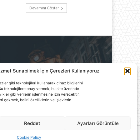
Devamını Göster
izmet Sunabilmek İçin Çerezleri Kullanıyoruz
ılık A.Ş.'ye aittir. Hiçbir
ler gibi teknolojileri kullanarak cihaz bilgilerini
llanılamaz.
u teknolojilere onay vermek, bu site üzerinde
ler gibi verilerin işlenmesine izin verecektir.
çekmek, belirli özelliklerin ve işlevlerin
Reddet
Ayarları Görüntüle
Cookie Policy