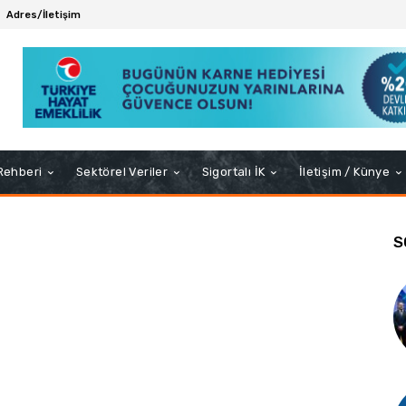
Adres/İletişim
 Rehberi
Sektörel Veriler
Sigortalı İK
İletişim / Künye
S