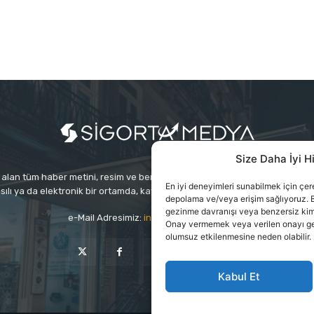
Size Daha İyi H
alan tüm haber metini, resim ve benzeri içeriğin hakları Sigortamedya Yayınc
En iyi deneyimleri sunabilmek için çerez
sılı ya da elektronik bir ortamda, kaynak gösterilse bile izin alınmadan ku
depolama ve/veya erişim sağlıyoruz. B
gezinme davranışı veya benzersiz kimlik
e-Mail Adresimiz:
info@sigortamedia.com
Onay vermemek veya verilen onayı geri 
olumsuz etkilenmesine neden olabilir.
Kabul Et