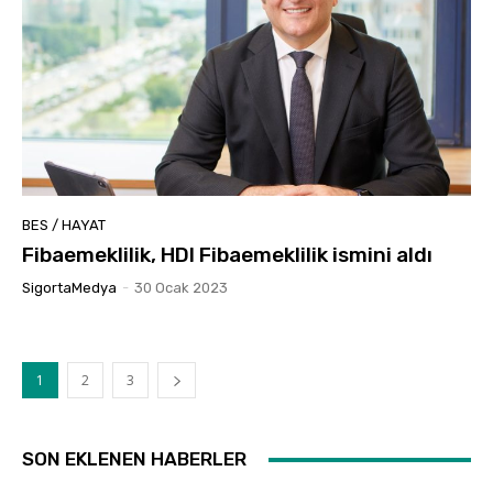
BES / HAYAT
Fibaemeklilik, HDI Fibaemeklilik ismini aldı
SigortaMedya
-
30 Ocak 2023
1
2
3
SON EKLENEN HABERLER