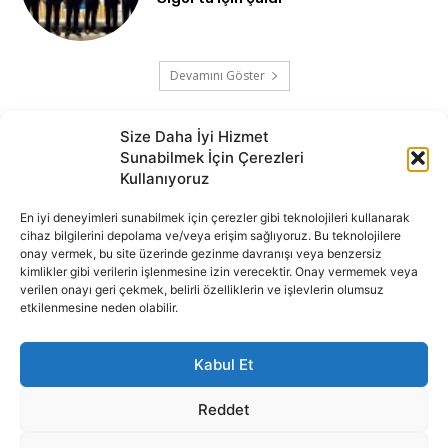
Devamını Göster
Size Daha İyi Hizmet
Sunabilmek İçin Çerezleri
Kullanıyoruz
En iyi deneyimleri sunabilmek için çerezler gibi teknolojileri kullanarak
cihaz bilgilerini depolama ve/veya erişim sağlıyoruz. Bu teknolojilere
onay vermek, bu site üzerinde gezinme davranışı veya benzersiz
İnternet portalımızda yer alan tüm haber metini, resim ve benzeri
kimlikler gibi verilerin işlenmesine izin verecektir. Onay vermemek veya
içeriğin hakları Sigortamedya Yayıncılık A.Ş.'ye aittir. Hiçbir şekilde
verilen onayı geri çekmek, belirli özelliklerin ve işlevlerin olumsuz
basılı ya da elektronik bir ortamda, kaynak gösterilse bile izin
etkilenmesine neden olabilir.
alınmadan kullanılamaz.
e-Mail Adresimiz:
info@sigortamedia.com
Kabul Et
Reddet