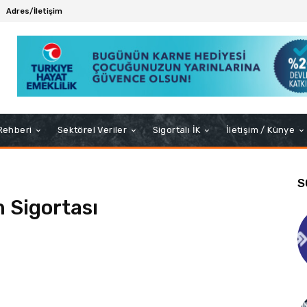
Adres/İletişim
 Rehberi
Sektörel Veriler
Sigortalı İK
İletişim / Künye
S
 Sigortası