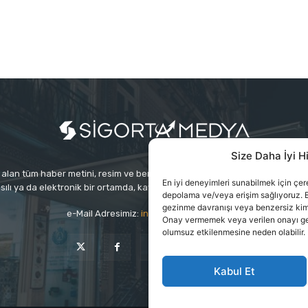
Size Daha İyi H
alan tüm haber metini, resim ve benzeri içeriğin hakları Sigortamedya Yayınc
En iyi deneyimleri sunabilmek için çerez
sılı ya da elektronik bir ortamda, kaynak gösterilse bile izin alınmadan ku
depolama ve/veya erişim sağlıyoruz. B
gezinme davranışı veya benzersiz kimlik
e-Mail Adresimiz:
info@sigortamedia.com
Onay vermemek veya verilen onayı geri 
olumsuz etkilenmesine neden olabilir.
Kabul Et