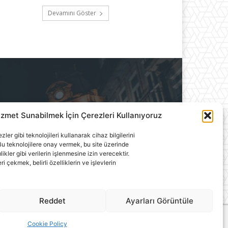
Devamını Göster
izmet Sunabilmek İçin Çerezleri Kullanıyoruz
ılık A.Ş.'ye aittir. Hiçbir
ler gibi teknolojileri kullanarak cihaz bilgilerini
llanılamaz.
u teknolojilere onay vermek, bu site üzerinde
ler gibi verilerin işlenmesine izin verecektir.
çekmek, belirli özelliklerin ve işlevlerin
Reddet
Ayarları Görüntüle
Cookie Policy