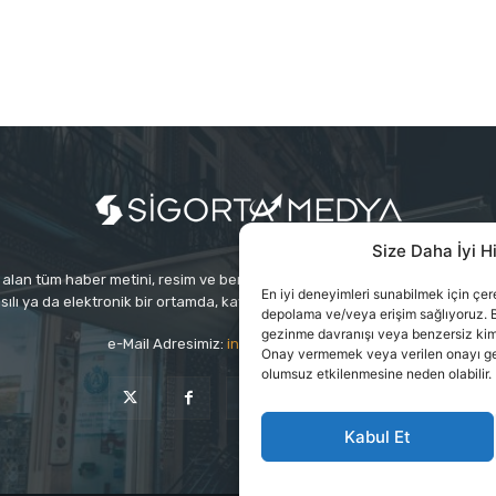
Size Daha İyi H
alan tüm haber metini, resim ve benzeri içeriğin hakları Sigortamedya Yayınc
En iyi deneyimleri sunabilmek için çerez
sılı ya da elektronik bir ortamda, kaynak gösterilse bile izin alınmadan ku
depolama ve/veya erişim sağlıyoruz. B
gezinme davranışı veya benzersiz kimlik
e-Mail Adresimiz:
info@sigortamedia.com
Onay vermemek veya verilen onayı geri 
olumsuz etkilenmesine neden olabilir.
Kabul Et