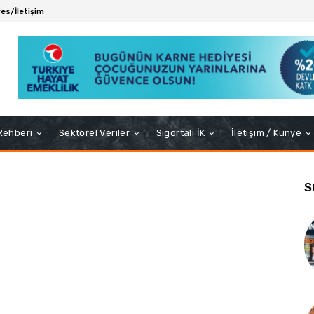
es/İletişim
 Rehberi
Sektörel Veriler
Sigortalı İK
İletişim / Künye
S