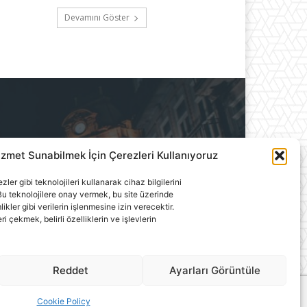
Devamını Göster
izmet Sunabilmek İçin Çerezleri Kullanıyoruz
ılık A.Ş.'ye aittir. Hiçbir
ler gibi teknolojileri kullanarak cihaz bilgilerini
llanılamaz.
u teknolojilere onay vermek, bu site üzerinde
ler gibi verilerin işlenmesine izin verecektir.
çekmek, belirli özelliklerin ve işlevlerin
Reddet
Ayarları Görüntüle
Cookie Policy