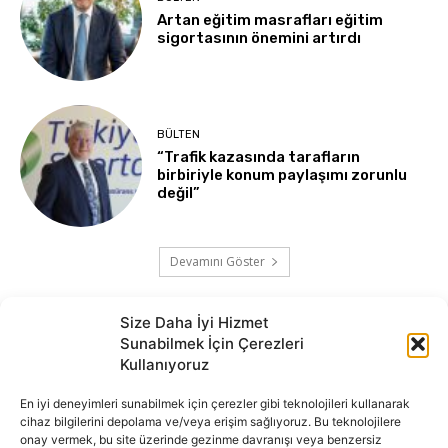
Artan eğitim masrafları eğitim
sigortasının önemini artırdı
BÜLTEN
“Trafik kazasında tarafların
birbiriyle konum paylaşımı zorunlu
değil”
Devamını Göster
Size Daha İyi Hizmet
Sunabilmek İçin Çerezleri
Kullanıyoruz
En iyi deneyimleri sunabilmek için çerezler gibi teknolojileri kullanarak
cihaz bilgilerini depolama ve/veya erişim sağlıyoruz. Bu teknolojilere
onay vermek, bu site üzerinde gezinme davranışı veya benzersiz
İnternet portalımızda yer alan tüm haber metini, resim ve benzeri