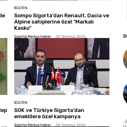
BÜLTEN
de
Sompo Sigorta’dan Renault, Dacia ve
Alpine sahiplerine özel “Markalı
Kasko”
S
Sigorta Medya Haber
-
30 Temmuz 2026
BÜLTEN
lep
SGK ve Türkiye Sigorta’dan
emeklilere özel kampanya
Sigorta Medya Haber
-
28 Temmuz 2026