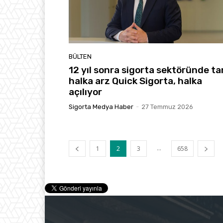
BÜLTEN
12 yıl sonra sigorta sektöründe tar
halka arz Quick Sigorta, halka
açılıyor
Sigorta Medya Haber
-
27 Temmuz 2026
...
1
2
3
658