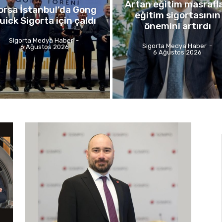
Artan eğitim masrafla
orsa İstanbul’da Gong
eğitim sigortasının
uick Sigorta için çaldı
önemini artırdı
Sigorta Medya Haber
-
Sigorta Medya Haber
-
6 Ağustos 2026
6 Ağustos 2026