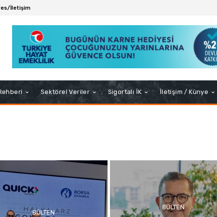
es/İletişim
 Rehberi
Sektörel Veriler
Sigortalı İK
İletişim / Künye
BÜLTEN
BÜLTEN