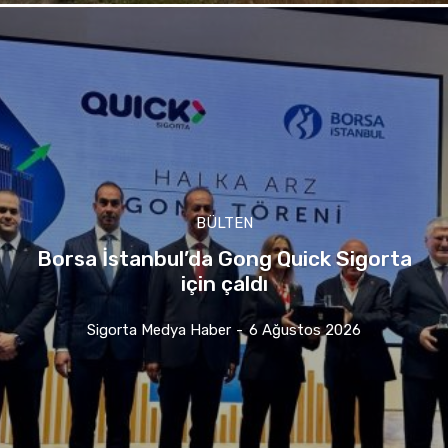
BÜLTEN
Borsa İstanbul’da Gong Quick Sigorta
için çaldı
Sigorta Medya Haber
-
6 Ağustos 2026