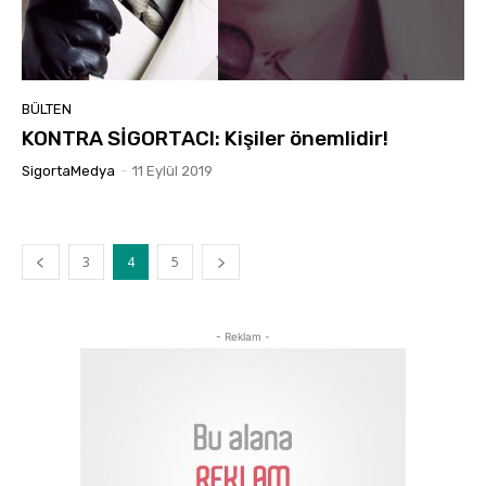
BÜLTEN
KONTRA SİGORTACI: Kişiler önemlidir!
SigortaMedya
-
11 Eylül 2019
3
4
5
- Reklam -