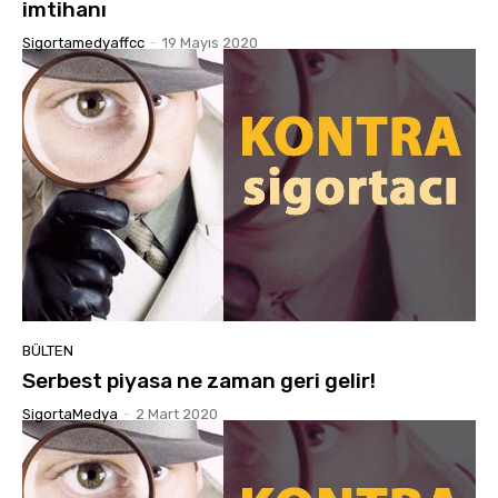
imtihanı
Sigortamedyaffcc
-
19 Mayıs 2020
BÜLTEN
Serbest piyasa ne zaman geri gelir!
SigortaMedya
-
2 Mart 2020