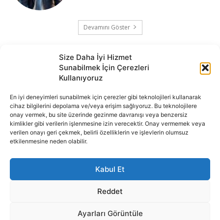
Devamını Göster
Size Daha İyi Hizmet
Sunabilmek İçin Çerezleri
Kullanıyoruz
En iyi deneyimleri sunabilmek için çerezler gibi teknolojileri kullanarak
cihaz bilgilerini depolama ve/veya erişim sağlıyoruz. Bu teknolojilere
onay vermek, bu site üzerinde gezinme davranışı veya benzersiz
İnternet portalımızda yer alan tüm haber metini, resim ve benzeri
kimlikler gibi verilerin işlenmesine izin verecektir. Onay vermemek veya
içeriğin hakları Sigortamedya Yayıncılık A.Ş.'ye aittir. Hiçbir şekilde
verilen onayı geri çekmek, belirli özelliklerin ve işlevlerin olumsuz
basılı ya da elektronik bir ortamda, kaynak gösterilse bile izin
etkilenmesine neden olabilir.
alınmadan kullanılamaz.
e-Mail Adresimiz:
info@sigortamedia.com
Kabul Et
Reddet
Ayarları Görüntüle