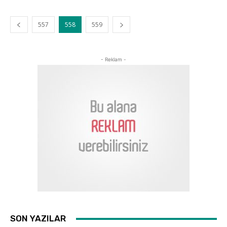
557
558
559
- Reklam -
SON YAZILAR