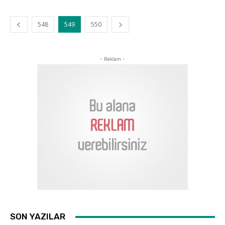
548
549
550
- Reklam -
SON YAZILAR